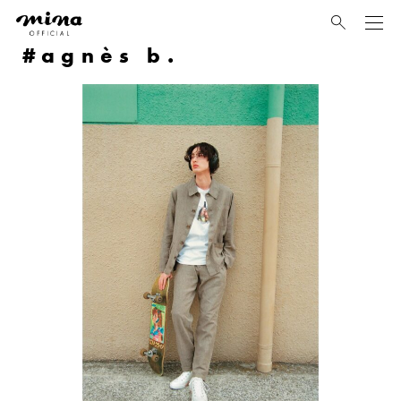
mina
agnès b.