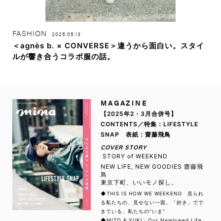
FASHION
2025.05.13
＜agnès b. × CONVERSE＞違うから面白い。スタイ
ルが響き合うコラボ服の話。
MAGAZINE
【2025年2・3月合併号】
CONTENTS／特集：LIFESTYLE
SNAP 表紙：齋藤飛鳥
COVER STORY
STORY of WEEKEND
NEW LIFE, NEW GOODIES 齋藤飛
鳥
東京下町、いいモノ探し。
◆THIS IS HOW WE WEEKEND 見られ
る私たちの、見せない一面。「好き」でで
きている、私たちの“いま”
◆MITO & YUKI：Our Newlywed Life