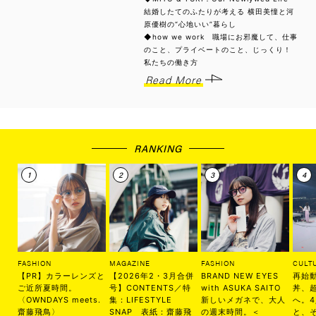
結婚したてのふたりが考える 横田美憧と河
原優樹の“心地いい”暮らし
◆how we work 職場にお邪魔して、仕事
のこと、プライベートのこと、じっくり！
私たちの働き方
Read More
RANKING
FASHION
MAGAZINE
FASHION
CULT
【PR】カラーレンズと
【2026年2・3月合併
BRAND NEW EYES
再始
ご近所夏時間。
号】CONTENTS／特
with ASUKA SAITO
丼、
〈OWNDAYS meets.
集：LIFESTYLE
新しいメガネで、大人
へ。
齋藤飛鳥〉
SNAP 表紙：齋藤飛
の週末時間。＜
と、