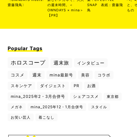
齋藤飛鳥〉
の週末時間。＜
SNAP 表紙：齋藤飛
と、
OWNDAYS × mina＞
鳥
もの
【PR】
Popular Tags
ホロスコープ
週末旅
インタビュー
コスメ
週末
mina最新号
美容
コラボ
スキンケア
ダイジェスト
PR
お酒
mina_2025年2・3月合併号
シェアコスメ
東京都
メガネ
mina_2025年12・1月合併号
スタイル
お笑い芸人
着こなし