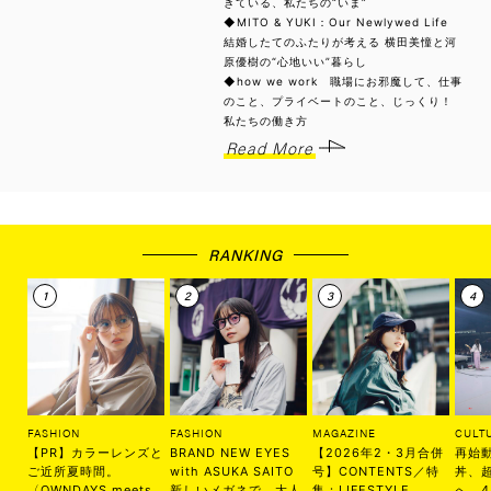
きている、私たちの“いま”
◆MITO & YUKI：Our Newlywed Life
結婚したてのふたりが考える 横田美憧と河
原優樹の“心地いい”暮らし
◆how we work 職場にお邪魔して、仕事
のこと、プライベートのこと、じっくり！
私たちの働き方
Read More
RANKING
FASHION
FASHION
MAGAZINE
CULT
【PR】カラーレンズと
BRAND NEW EYES
【2026年2・3月合併
再始
ご近所夏時間。
with ASUKA SAITO
号】CONTENTS／特
丼、
〈OWNDAYS meets.
新しいメガネで、大人
集：LIFESTYLE
へ。