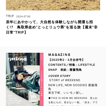
TRIP
2024.07.30
辰年にあやかって、大自然を体験しながら開運も招
く!? 鳥取県改め“とっとリュウ県”を巡る旅【週末“非
日常”TRIP】
MAGAZINE
【2025年2・3月合併号】
CONTENTS／特集：LIFESTYLE
SNAP 表紙：齋藤飛鳥
COVER STORY
STORY of WEEKEND
NEW LIFE, NEW GOODIES 齋藤飛
鳥
東京下町、いいモノ探し。
◆THIS IS HOW WE WEEKEND 見られ
る私たちの、見せない一面。「好き」でで