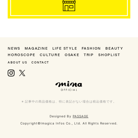
NEWS
MAGAZINE
LIFE STYLE
FASHION
BEAUTY
HOROSCOPE
CULTURE
OSAKE
TRIP
SHOPLIST
ABOUT US
CONTACT
Instagram
X, formerly Twitter
mina（ミーナ）
※ 記事中の商品価格は、特に表記がない場合は税込価格です。
Designed By
PASSAGE
Copyright©Imagica Infos Co., Ltd. All Rights Reserved.