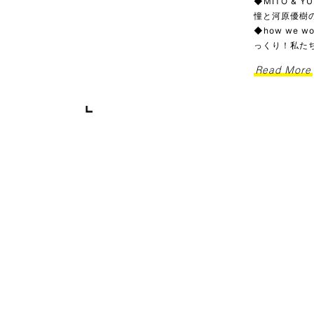
◆MITO & 
憧と河原優樹の
◆how we
っくり！私た
Read More