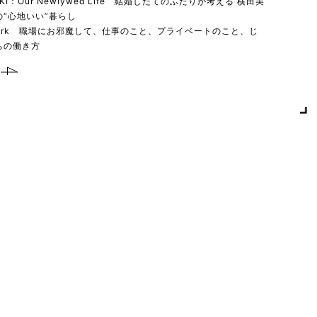
YUKI：Our Newlywed Life 結婚したてのふたりが考える 横田美
“心地いい”暮らし
 work 職場にお邪魔して、仕事のこと、プライベートのこと、じ
ちの働き方