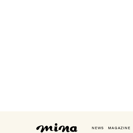
mina（ミーナ）
NEWS
MAGAZINE