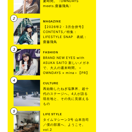
夏時間。〈OWNDAYS
meets.齋藤飛鳥〉
MAGAZINE
【2026年2・3月合併号】
CONTENTS／特集：
LIFESTYLE SNAP 表紙：
齋藤飛鳥
FASHION
BRAND NEW EYES with
ASUKA SAITO 新しいメガネ
で、大人の週末時間。＜
OWNDAYS × mina＞【PR】
CULTURE
再始動したねぎ塩豚丼、超十
代のステージへ。4人が語る
現在地と、その先に見据える
もの
LIFE STYLE
タイムマシーン3号 山本浩司
／僕の部屋へ、ようこそ。
vol.2