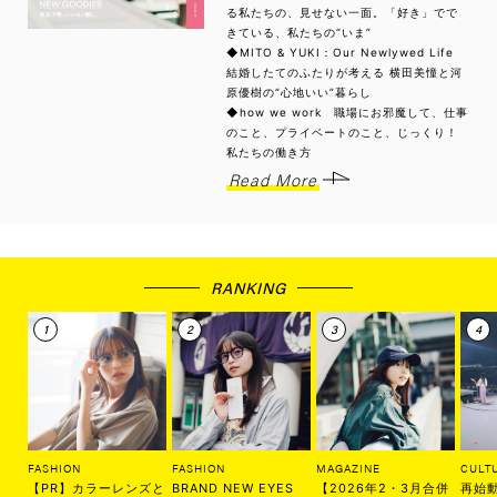
る私たちの、見せない一面。「好き」でで
きている、私たちの“いま”
◆MITO & YUKI：Our Newlywed Life
結婚したてのふたりが考える 横田美憧と河
原優樹の“心地いい”暮らし
◆how we work 職場にお邪魔して、仕事
のこと、プライベートのこと、じっくり！
私たちの働き方
Read More
RANKING
FASHION
FASHION
MAGAZINE
CULT
【PR】カラーレンズと
BRAND NEW EYES
【2026年2・3月合併
再始