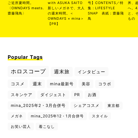
ご近所夏時間。
with ASUKA SAITO
号】CONTENTS／特
丼、
〈OWNDAYS meets.
新しいメガネで、大人
集：LIFESTYLE
へ。
齋藤飛鳥〉
の週末時間。＜
SNAP 表紙：齋藤飛
と、
OWNDAYS × mina＞
鳥
もの
【PR】
Popular Tags
ホロスコープ
週末旅
インタビュー
コスメ
週末
mina最新号
美容
コラボ
スキンケア
ダイジェスト
PR
お酒
mina_2025年2・3月合併号
シェアコスメ
東京都
メガネ
mina_2025年12・1月合併号
スタイル
お笑い芸人
着こなし