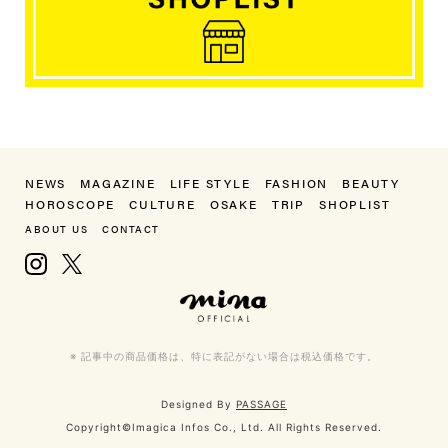
NEWS
MAGAZINE
LIFE STYLE
FASHION
BEAUTY
HOROSCOPE
CULTURE
OSAKE
TRIP
SHOPLIST
ABOUT US
CONTACT
Instagram
X, formerly Twitter
mina（ミーナ）
※ 記事中の商品価格は、特に表記がない場合は税込価格です。
Designed By
PASSAGE
Copyright©Imagica Infos Co., Ltd. All Rights Reserved.