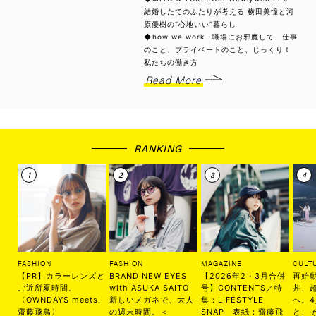
結婚したてのふたりが考える 横田美憧と河
原優樹の“心地いい”暮らし
◆how we work 職場にお邪魔して、仕事
のこと、プライベートのこと、じっくり！
私たちの働き方
Read More
RANKING
FASHION
FASHION
MAGAZINE
CULT
【PR】カラーレンズと
BRAND NEW EYES
【2026年2・3月合併
再始
ご近所夏時間。
with ASUKA SAITO
号】CONTENTS／特
丼、
〈OWNDAYS meets.
新しいメガネで、大人
集：LIFESTYLE
へ。
齋藤飛鳥〉
の週末時間。＜
SNAP 表紙：齋藤飛
と、