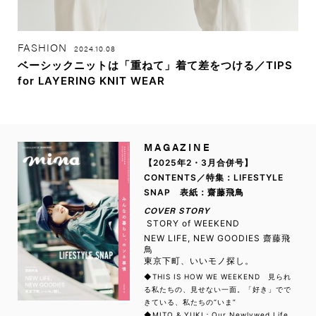
FASHION
2024.10.08
ベーシックニットは「重ねて」着て差をつける／TIPS
for LAYERING KNIT WEAR
MAGAZINE
【2025年2・3月合併号】
CONTENTS／特集：LIFESTYLE
SNAP 表紙：齋藤飛鳥
COVER STORY
STORY of WEEKEND
NEW LIFE, NEW GOODIES 齋藤飛
鳥
東京下町、いいモノ探し。
◆THIS IS HOW WE WEEKEND 見られ
る私たちの、見せない一面。「好き」でで
きている、私たちの“いま”
◆MITO & YUKI：Our Newlywed Life