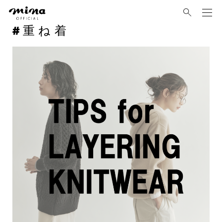
mina
重ね着