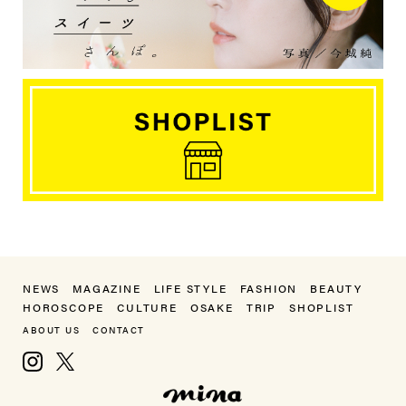
NEWS
MAGAZINE
LIFE STYLE
FASHION
BEAUTY
HOROSCOPE
CULTURE
OSAKE
TRIP
SHOPLIST
ABOUT US
CONTACT
Instagram
X, formerly Twitter
mina（ミーナ）