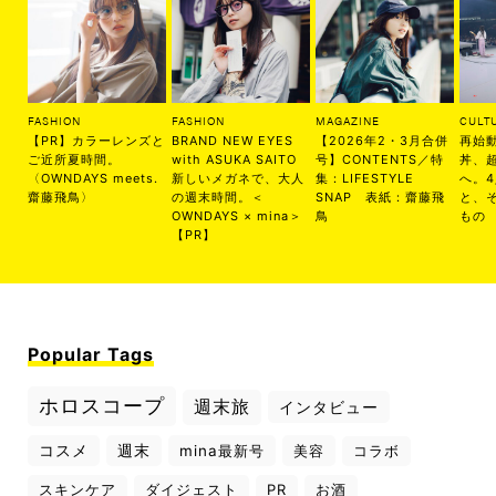
FASHION
FASHION
MAGAZINE
CULT
【PR】カラーレンズと
BRAND NEW EYES
【2026年2・3月合併
再始
ご近所夏時間。
with ASUKA SAITO
号】CONTENTS／特
丼、
〈OWNDAYS meets.
新しいメガネで、大人
集：LIFESTYLE
へ。
齋藤飛鳥〉
の週末時間。＜
SNAP 表紙：齋藤飛
と、
OWNDAYS × mina＞
鳥
もの
【PR】
Popular Tags
ホロスコープ
週末旅
インタビュー
コスメ
週末
mina最新号
美容
コラボ
スキンケア
ダイジェスト
PR
お酒