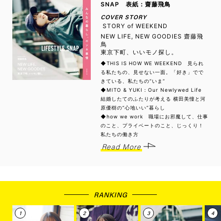
SNAP 表紙：齋藤飛鳥
COVER STORY
STORY of WEEKEND
NEW LIFE, NEW GOODIES 齋藤飛
鳥
東京下町、いいモノ探し。
◆THIS IS HOW WE WEEKEND 見られ
る私たちの、見せない一面。「好き」でで
きている、私たちの“いま”
◆MITO & YUKI：Our Newlywed Life
結婚したてのふたりが考える 横田美憧と河
原優樹の“心地いい”暮らし
◆how we work 職場にお邪魔して、仕事
のこと、プライベートのこと、じっくり！
私たちの働き方
Read More
RANKING