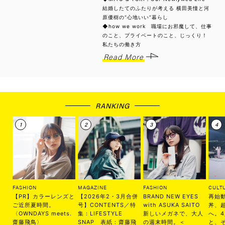
結婚したてのふたりが考える 横田美憧と河
原優樹の“心地いい”暮らし
◆how we work 職場にお邪魔して、仕事
のこと、プライベートのこと、じっくり！
私たちの働き方
Read More
RANKING
FASHION
MAGAZINE
FASHION
CULT
【PR】カラーレンズと
【2026年2・3月合併
BRAND NEW EYES
再始
ご近所夏時間。
号】CONTENTS／特
with ASUKA SAITO
丼、
〈OWNDAYS meets.
集：LIFESTYLE
新しいメガネで、大人
へ。
齋藤飛鳥〉
SNAP 表紙：齋藤飛
の週末時間。＜
と、