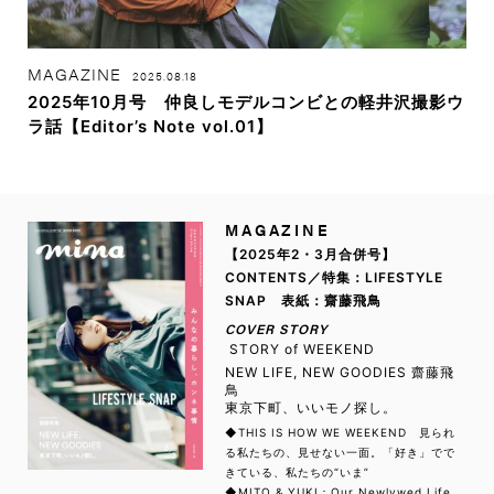
MAGAZINE
2025.08.18
2025年10月号 仲良しモデルコンビとの軽井沢撮影ウ
ラ話【Editor’s Note vol.01】
MAGAZINE
【2025年2・3月合併号】
CONTENTS／特集：LIFESTYLE
SNAP 表紙：齋藤飛鳥
COVER STORY
STORY of WEEKEND
NEW LIFE, NEW GOODIES 齋藤飛
鳥
東京下町、いいモノ探し。
◆THIS IS HOW WE WEEKEND 見られ
る私たちの、見せない一面。「好き」でで
きている、私たちの“いま”
◆MITO & YUKI：Our Newlywed Life