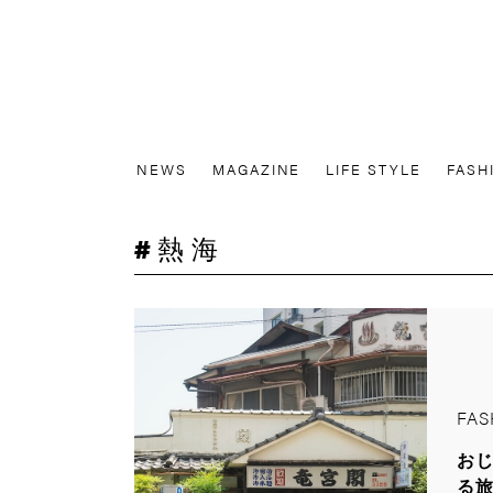
NEWS
MAGAZINE
LIFE STYLE
FASH
熱海
FAS
お
る