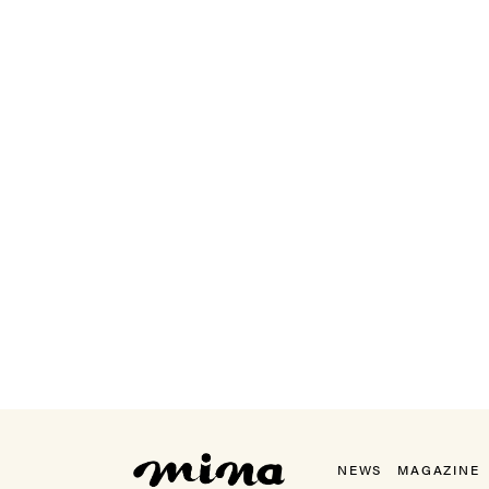
mina（ミーナ）
NEWS
MAGAZINE