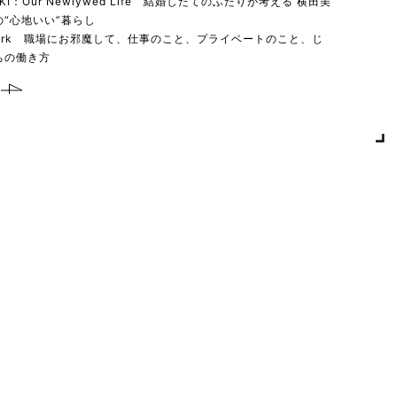
YUKI：Our Newlywed Life 結婚したてのふたりが考える 横田美
“心地いい”暮らし
 work 職場にお邪魔して、仕事のこと、プライベートのこと、じ
ちの働き方