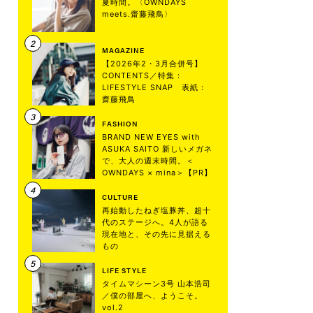
夏時間。〈OWNDAYS
meets.齋藤飛鳥〉
MAGAZINE
【2026年2・3月合併号】
CONTENTS／特集：
LIFESTYLE SNAP 表紙：
齋藤飛鳥
FASHION
BRAND NEW EYES with
ASUKA SAITO 新しいメガネ
で、大人の週末時間。＜
OWNDAYS × mina＞【PR】
CULTURE
再始動したねぎ塩豚丼、超十
代のステージへ。4人が語る
現在地と、その先に見据える
もの
LIFE STYLE
タイムマシーン3号 山本浩司
／僕の部屋へ、ようこそ。
vol.2