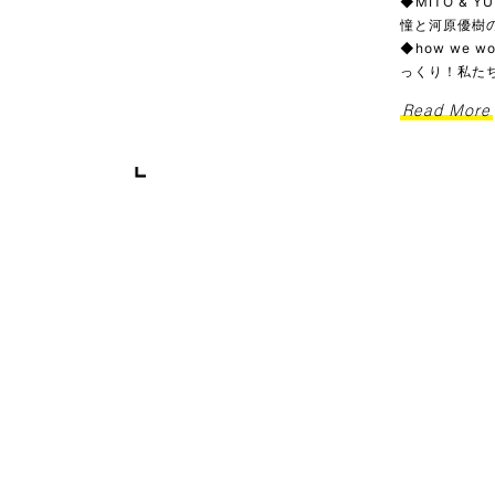
◆MITO & 
憧と河原優樹の
◆how we
っくり！私た
Read More