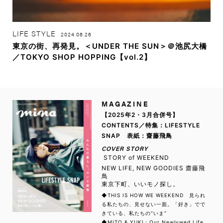
LIFE STYLE
2024.06.26
東京の街、再発見。＜UNDER THE SUN＞＠池尻大橋
／TOKYO SHOP HOPPING【vol.2】
MAGAZINE
【2025年2・3月合併号】
CONTENTS／特集：LIFESTYLE
SNAP 表紙：齋藤飛鳥
COVER STORY
STORY of WEEKEND
NEW LIFE, NEW GOODIES 齋藤飛
鳥
東京下町、いいモノ探し。
◆THIS IS HOW WE WEEKEND 見られ
る私たちの、見せない一面。「好き」でで
きている、私たちの“いま”
◆MITO & YUKI：Our Newlywed Life