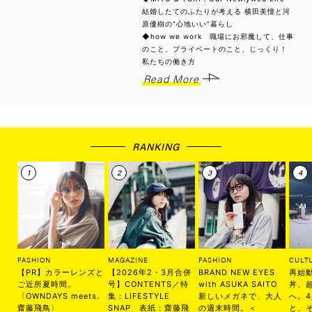
結婚したてのふたりが考える 横田美憧と河
原優樹の“心地いい”暮らし
◆how we work 職場にお邪魔して、仕事
のこと、プライベートのこと、じっくり！
私たちの働き方
Read More
RANKING
FASHION
MAGAZINE
FASHION
CULT
【PR】カラーレンズと
【2026年2・3月合併
BRAND NEW EYES
再始
ご近所夏時間。
号】CONTENTS／特
with ASUKA SAITO
丼、
〈OWNDAYS meets.
集：LIFESTYLE
新しいメガネで、大人
へ。
齋藤飛鳥〉
SNAP 表紙：齋藤飛
の週末時間。＜
と、