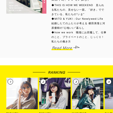
◆THIS IS HOW WE WEEKEND 見られ
る私たちの、見せない一面。「好き」でで
きている、私たちの“いま”
◆MITO & YUKI：Our Newlywed Life
結婚したてのふたりが考える 横田美憧と河
原優樹の“心地いい”暮らし
◆how we work 職場にお邪魔して、仕事
のこと、プライベートのこと、じっくり！
私たちの働き方
Read More
RANKING