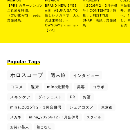
FASHION
FASHION
MAGAZINE
CULT
【PR】カラーレンズと
BRAND NEW EYES
【2026年2・3月合併
再始
ご近所夏時間。
with ASUKA SAITO
号】CONTENTS／特
丼、
〈OWNDAYS meets.
新しいメガネで、大人
集：LIFESTYLE
へ。
齋藤飛鳥〉
の週末時間。＜
SNAP 表紙：齋藤飛
と、
OWNDAYS × mina＞
鳥
もの
【PR】
Popular Tags
ホロスコープ
週末旅
インタビュー
コスメ
週末
mina最新号
美容
コラボ
スキンケア
ダイジェスト
PR
お酒
mina_2025年2・3月合併号
シェアコスメ
東京都
メガネ
mina_2025年12・1月合併号
スタイル
お笑い芸人
着こなし