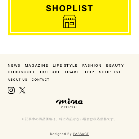
NEWS
MAGAZINE
LIFE STYLE
FASHION
BEAUTY
HOROSCOPE
CULTURE
OSAKE
TRIP
SHOPLIST
ABOUT US
CONTACT
Instagram
X, formerly Twitter
mina（ミーナ）
※ 記事中の商品価格は、特に表記がない場合は税込価格です。
Designed By
PASSAGE