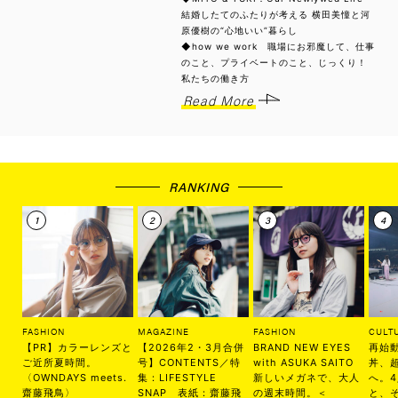
結婚したてのふたりが考える 横田美憧と河
原優樹の“心地いい”暮らし
◆how we work 職場にお邪魔して、仕事
のこと、プライベートのこと、じっくり！
私たちの働き方
Read More
RANKING
FASHION
MAGAZINE
FASHION
CULT
【PR】カラーレンズと
【2026年2・3月合併
BRAND NEW EYES
再始
ご近所夏時間。
号】CONTENTS／特
with ASUKA SAITO
丼、
〈OWNDAYS meets.
集：LIFESTYLE
新しいメガネで、大人
へ。
齋藤飛鳥〉
SNAP 表紙：齋藤飛
の週末時間。＜
と、