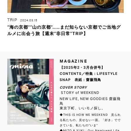
TRIP
2024.03.15
“海の京都”“山の京都”……まだ知らない京都でご当地グ
ルメに出会う旅【週末“非日常”TRIP】
MAGAZINE
【2025年2・3月合併号】
CONTENTS／特集：LIFESTYLE
SNAP 表紙：齋藤飛鳥
COVER STORY
STORY of WEEKEND
NEW LIFE, NEW GOODIES 齋藤飛
鳥
東京下町、いいモノ探し。
◆THIS IS HOW WE WEEKEND 見られ
る私たちの、見せない一面。「好き」でで
きている、私たちの“いま”
◆MITO & YUKI：Our Newlywed Life