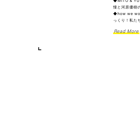
◆MITO & 
憧と河原優樹の
◆how we
っくり！私た
Read More