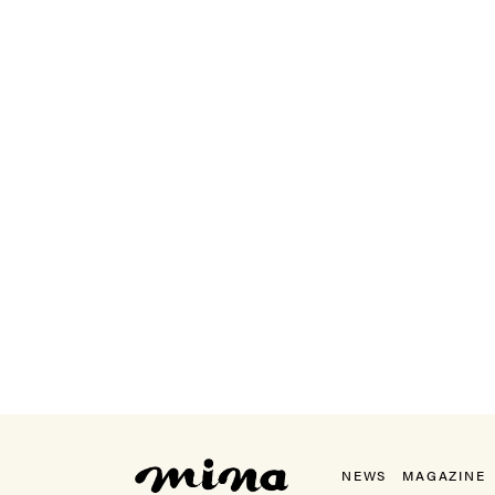
mina（ミーナ）
NEWS
MAGAZINE