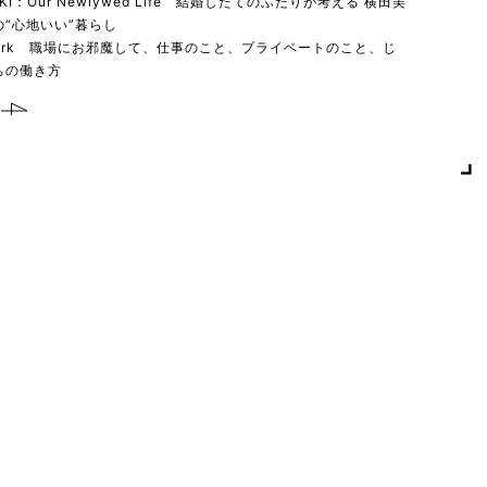
YUKI：Our Newlywed Life 結婚したてのふたりが考える 横田美
“心地いい”暮らし
 work 職場にお邪魔して、仕事のこと、プライベートのこと、じ
ちの働き方