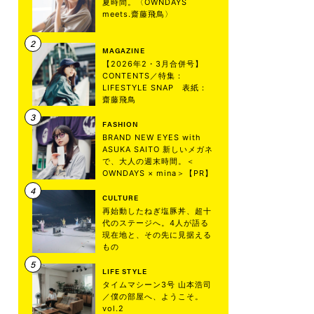
夏時間。〈OWNDAYS
meets.齋藤飛鳥〉
MAGAZINE
【2026年2・3月合併号】
CONTENTS／特集：
LIFESTYLE SNAP 表紙：
齋藤飛鳥
FASHION
BRAND NEW EYES with
ASUKA SAITO 新しいメガネ
で、大人の週末時間。＜
OWNDAYS × mina＞【PR】
CULTURE
再始動したねぎ塩豚丼、超十
代のステージへ。4人が語る
現在地と、その先に見据える
もの
LIFE STYLE
タイムマシーン3号 山本浩司
／僕の部屋へ、ようこそ。
vol.2