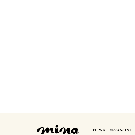
mina（ミーナ）
NEWS
MAGAZINE