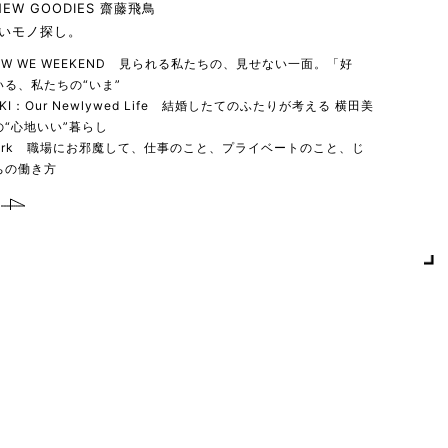
 NEW GOODIES 齋藤飛鳥
いモノ探し。
 HOW WE WEEKEND 見られる私たちの、見せない一面。「好
る、私たちの“いま”
YUKI：Our Newlywed Life 結婚したてのふたりが考える 横田美
“心地いい”暮らし
 work 職場にお邪魔して、仕事のこと、プライベートのこと、じ
ちの働き方