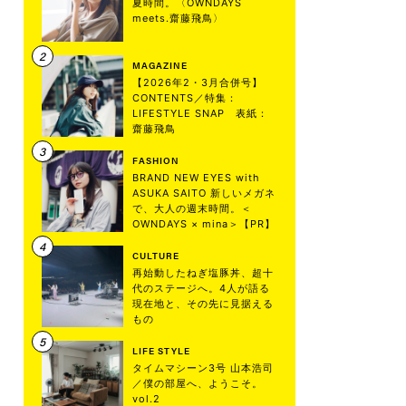
夏時間。〈OWNDAYS
meets.齋藤飛鳥〉
MAGAZINE
【2026年2・3月合併号】
CONTENTS／特集：
LIFESTYLE SNAP 表紙：
齋藤飛鳥
FASHION
BRAND NEW EYES with
ASUKA SAITO 新しいメガネ
で、大人の週末時間。＜
OWNDAYS × mina＞【PR】
CULTURE
再始動したねぎ塩豚丼、超十
代のステージへ。4人が語る
現在地と、その先に見据える
もの
LIFE STYLE
タイムマシーン3号 山本浩司
／僕の部屋へ、ようこそ。
vol.2