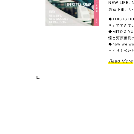
NEW LIFE,
東京下町、い
◆THIS IS
き」でできてい
◆MITO & 
憧と河原優樹の
◆how we
っくり！私た
Read More