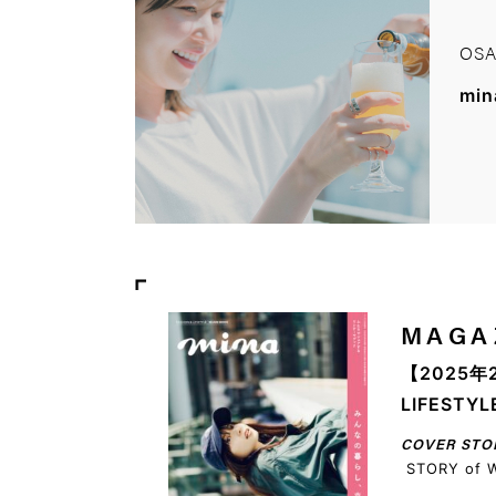
OSA
mi
MAGA
【2025年
LIFEST
COVER STO
STORY of 