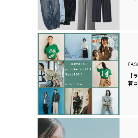
FAS
【
着コ