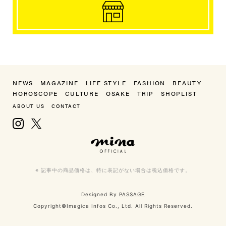
NEWS
MAGAZINE
LIFE STYLE
FASHION
BEAUTY
HOROSCOPE
CULTURE
OSAKE
TRIP
SHOPLIST
ABOUT US
CONTACT
Instagram
X, formerly Twitter
mina（ミーナ）
※ 記事中の商品価格は、特に表記がない場合は税込価格です。
Designed By
PASSAGE
Copyright©Imagica Infos Co., Ltd. All Rights Reserved.