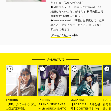
きている、私たちの“いま”
◆MITO & YUKI：Our Newlywed Life
結婚したてのふたりが考える 横田美憧と河
原優樹の“心地いい”暮らし
◆how we work 職場にお邪魔して、仕事
のこと、プライベートのこと、じっくり！
私たちの働き方
Read More
RANKING
FASHION
FASHION
MAGAZINE
CULT
【PR】カラーレンズと
BRAND NEW EYES
【2026年2・3月合併
再始
ご近所夏時間。
with ASUKA SAITO
号】CONTENTS／特
丼、