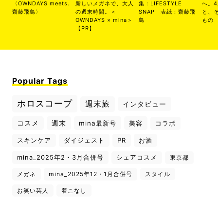
〈OWNDAYS meets.
新しいメガネで、大人
集：LIFESTYLE
へ。
齋藤飛鳥〉
の週末時間。＜
SNAP 表紙：齋藤飛
と、
OWNDAYS × mina＞
鳥
もの
【PR】
Popular Tags
ホロスコープ
週末旅
インタビュー
コスメ
週末
mina最新号
美容
コラボ
スキンケア
ダイジェスト
PR
お酒
mina_2025年2・3月合併号
シェアコスメ
東京都
メガネ
mina_2025年12・1月合併号
スタイル
お笑い芸人
着こなし