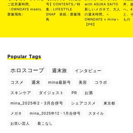
ご近所夏時間。
号】CONTENTS／特
with ASUKA SAITO
丼、
〈OWNDAYS meets.
集：LIFESTYLE
新しいメガネで、大人
へ。
齋藤飛鳥〉
SNAP 表紙：齋藤飛
の週末時間。＜
と、
鳥
OWNDAYS × mina＞
もの
【PR】
Popular Tags
ホロスコープ
週末旅
インタビュー
コスメ
週末
mina最新号
美容
コラボ
スキンケア
ダイジェスト
PR
お酒
mina_2025年2・3月合併号
シェアコスメ
東京都
メガネ
mina_2025年12・1月合併号
スタイル
お笑い芸人
着こなし