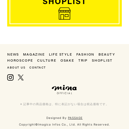
NEWS
MAGAZINE
LIFE STYLE
FASHION
BEAUTY
HOROSCOPE
CULTURE
OSAKE
TRIP
SHOPLIST
ABOUT US
CONTACT
Instagram
X, formerly Twitter
mina（ミーナ）
※ 記事中の商品価格は、特に表記がない場合は税込価格です。
Designed By
PASSAGE
Copyright©Imagica Infos Co., Ltd. All Rights Reserved.