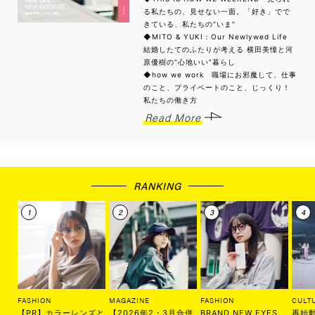
る私たちの、見せない一面。「好き」でで
きている、私たちの“いま”
◆MITO & YUKI：Our Newlywed Life
結婚したてのふたりが考える 横田美憧と河
原優樹の“心地いい”暮らし
◆how we work 職場にお邪魔して、仕事
のこと、プライベートのこと、じっくり！
私たちの働き方
Read More
RANKING
FASHION
MAGAZINE
FASHION
CULT
【PR】カラーレンズと
【2026年2・3月合併
BRAND NEW EYES
再始