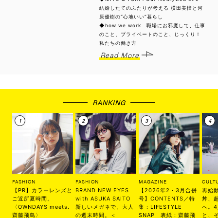
結婚したてのふたりが考える 横田美憧と河
原優樹の“心地いい”暮らし
◆how we work 職場にお邪魔して、仕事
のこと、プライベートのこと、じっくり！
私たちの働き方
Read More
RANKING
FASHION
FASHION
MAGAZINE
CULT
【PR】カラーレンズと
BRAND NEW EYES
【2026年2・3月合併
再始
ご近所夏時間。
with ASUKA SAITO
号】CONTENTS／特
丼、
〈OWNDAYS meets.
新しいメガネで、大人
集：LIFESTYLE
へ。
齋藤飛鳥〉
の週末時間。＜
SNAP 表紙：齋藤飛
と、