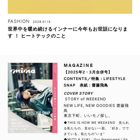
FASHION
2026.01.13
世界中を暖め続けるインナーに今年もお世話になりま
す ！ ヒートテックのこと
MAGAZINE
【2025年2・3月合併号】
CONTENTS／特集：LIFESTYLE
SNAP 表紙：齋藤飛鳥
COVER STORY
STORY of WEEKEND
NEW LIFE, NEW GOODIES 齋藤飛
鳥
東京下町、いいモノ探し。
◆THIS IS HOW WE WEEKEND 見られ
る私たちの、見せない一面。「好き」でで
きている、私たちの“いま”
◆MITO & YUKI：Our Newlywed Life