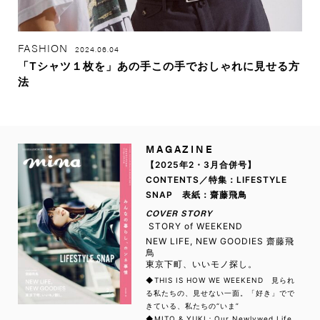
FASHION
2024.06.04
「Tシャツ１枚を」あの手この手でおしゃれに見せる方
法
MAGAZINE
【2025年2・3月合併号】
CONTENTS／特集：LIFESTYLE
SNAP 表紙：齋藤飛鳥
COVER STORY
STORY of WEEKEND
NEW LIFE, NEW GOODIES 齋藤飛
鳥
東京下町、いいモノ探し。
◆THIS IS HOW WE WEEKEND 見られ
る私たちの、見せない一面。「好き」でで
きている、私たちの“いま”
◆MITO & YUKI：Our Newlywed Life