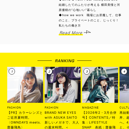
結婚したてのふたりが考える 横田美憧と河
原優樹の“心地いい”暮らし
◆how we work 職場にお邪魔して、仕事
のこと、プライベートのこと、じっくり！
私たちの働き方
Read More
RANKING
FASHION
FASHION
MAGAZINE
CULT
【PR】カラーレンズと
BRAND NEW EYES
【2026年2・3月合併
再始
ご近所夏時間。
with ASUKA SAITO
号】CONTENTS／特
丼、
〈OWNDAYS meets.
新しいメガネで、大人
集：LIFESTYLE
へ。
齋藤飛鳥〉
の週末時間。＜
SNAP 表紙：齋藤飛
と、