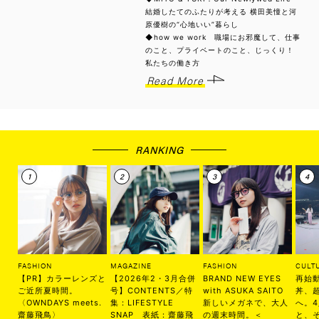
結婚したてのふたりが考える 横田美憧と河
原優樹の“心地いい”暮らし
◆how we work 職場にお邪魔して、仕事
のこと、プライベートのこと、じっくり！
私たちの働き方
Read More
RANKING
FASHION
MAGAZINE
FASHION
CULT
【PR】カラーレンズと
【2026年2・3月合併
BRAND NEW EYES
再始
ご近所夏時間。
号】CONTENTS／特
with ASUKA SAITO
丼、
〈OWNDAYS meets.
集：LIFESTYLE
新しいメガネで、大人
へ。
齋藤飛鳥〉
SNAP 表紙：齋藤飛
の週末時間。＜
と、