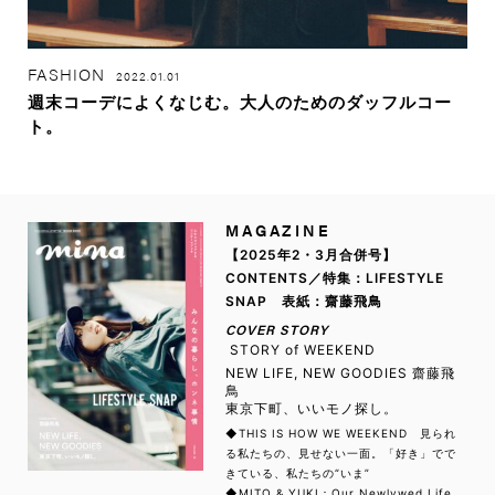
FASHION
2022.01.01
週末コーデによくなじむ。大人のためのダッフルコー
ト。
MAGAZINE
【2025年2・3月合併号】
CONTENTS／特集：LIFESTYLE
SNAP 表紙：齋藤飛鳥
COVER STORY
STORY of WEEKEND
NEW LIFE, NEW GOODIES 齋藤飛
鳥
東京下町、いいモノ探し。
◆THIS IS HOW WE WEEKEND 見られ
る私たちの、見せない一面。「好き」でで
きている、私たちの“いま”
◆MITO & YUKI：Our Newlywed Life