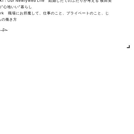
YUKI：Our Newlywed Life 結婚したてのふたりが考える 横田美
“心地いい”暮らし
 work 職場にお邪魔して、仕事のこと、プライベートのこと、じ
ちの働き方