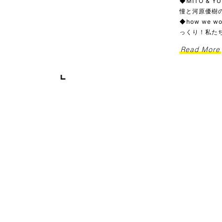
◆MITO & 
憧と河原優樹の
◆how we
っくり！私た
Read More