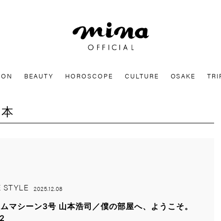
mina
ION
BEAUTY
HOROSCOPE
CULTURE
OSAKE
TRI
山本
E STYLE
2025.12.08
ムマシーン3号 山本浩司／僕の部屋へ、ようこそ。
.2