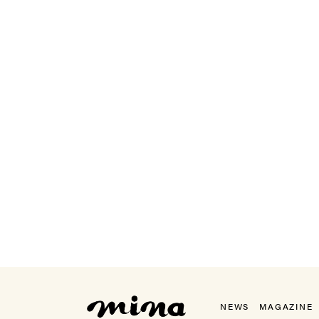
mina（ミーナ）
NEWS
MAGAZINE