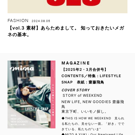
FASHION
2024.08.05
【vol.3 素材】あらためまして。 知っておきたいメガ
ネの基本。
MAGAZINE
【2025年2・3月合併号】
CONTENTS／特集：LIFESTYLE
SNAP 表紙：齋藤飛鳥
COVER STORY
STORY of WEEKEND
NEW LIFE, NEW GOODIES 齋藤飛
鳥
東京下町、いいモノ探し。
◆THIS IS HOW WE WEEKEND 見られ
る私たちの、見せない一面。「好き」でで
きている、私たちの“いま”
◆MITO & YUKI：Our Newlywed Life