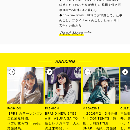
結婚したてのふたりが考える 横田美憧と河
原優樹の“心地いい”暮らし
◆how we work 職場にお邪魔して、仕事
のこと、プライベートのこと、じっくり！
私たちの働き方
Read More
RANKING
FASHION
FASHION
MAGAZINE
CULT
【PR】カラーレンズと
BRAND NEW EYES
【2026年2・3月合併
再始
ご近所夏時間。
with ASUKA SAITO
号】CONTENTS／特
丼、
〈OWNDAYS meets.
新しいメガネで、大人
集：LIFESTYLE
へ。
齋藤飛鳥〉
の週末時間。＜
SNAP 表紙：齋藤飛
と、