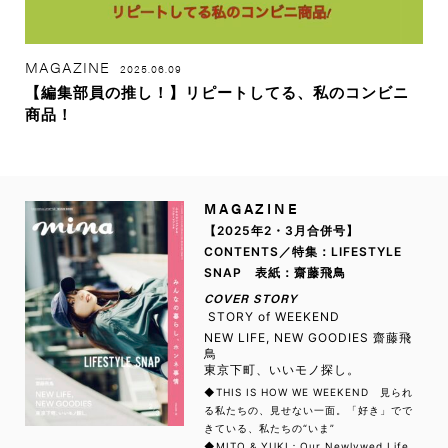
MAGAZINE
2025.06.09
【編集部員の推し！】リピートしてる、私のコンビニ
商品！
MAGAZINE
【2025年2・3月合併号】
CONTENTS／特集：LIFESTYLE
SNAP 表紙：齋藤飛鳥
COVER STORY
STORY of WEEKEND
NEW LIFE, NEW GOODIES 齋藤飛
鳥
東京下町、いいモノ探し。
◆THIS IS HOW WE WEEKEND 見られ
る私たちの、見せない一面。「好き」でで
きている、私たちの“いま”
◆MITO & YUKI：Our Newlywed Life