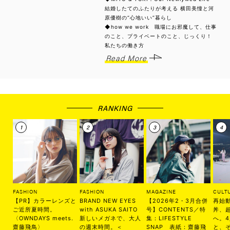
結婚したてのふたりが考える 横田美憧と河
原優樹の“心地いい”暮らし
◆how we work 職場にお邪魔して、仕事
のこと、プライベートのこと、じっくり！
私たちの働き方
Read More
RANKING
FASHION
FASHION
MAGAZINE
CULT
【PR】カラーレンズと
BRAND NEW EYES
【2026年2・3月合併
再始
ご近所夏時間。
with ASUKA SAITO
号】CONTENTS／特
丼、
〈OWNDAYS meets.
新しいメガネで、大人
集：LIFESTYLE
へ。
齋藤飛鳥〉
の週末時間。＜
SNAP 表紙：齋藤飛
と、