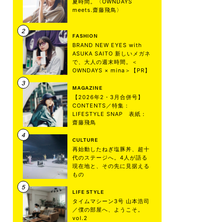
夏時間。〈OWNDAYS
meets.齋藤飛鳥〉
FASHION
BRAND NEW EYES with
ASUKA SAITO 新しいメガネ
で、大人の週末時間。＜
OWNDAYS × mina＞【PR】
MAGAZINE
【2026年2・3月合併号】
CONTENTS／特集：
LIFESTYLE SNAP 表紙：
齋藤飛鳥
CULTURE
再始動したねぎ塩豚丼、超十
代のステージへ。4人が語る
現在地と、その先に見据える
もの
LIFE STYLE
タイムマシーン3号 山本浩司
／僕の部屋へ、ようこそ。
vol.2