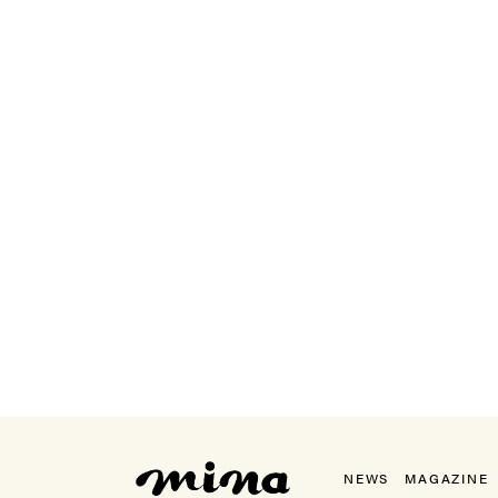
mina（ミーナ）
NEWS
MAGAZINE