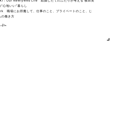
YUKI：Our Newlywed Life 結婚したてのふたりが考える 横田美
“心地いい”暮らし
 work 職場にお邪魔して、仕事のこと、プライベートのこと、じ
ちの働き方