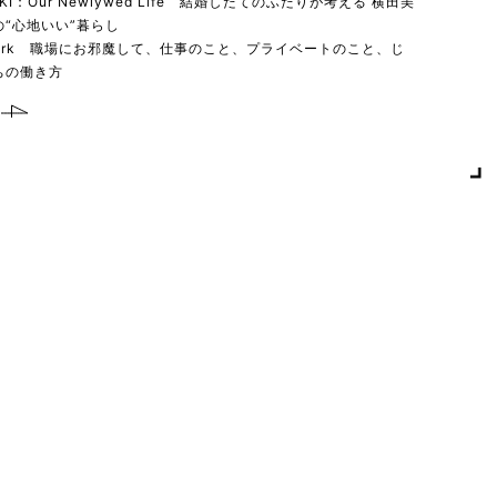
YUKI：Our Newlywed Life 結婚したてのふたりが考える 横田美
“心地いい”暮らし
 work 職場にお邪魔して、仕事のこと、プライベートのこと、じ
ちの働き方