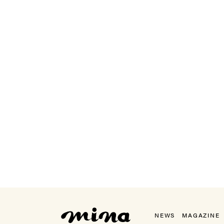
mina（ミーナ）
NEWS
MAGAZINE