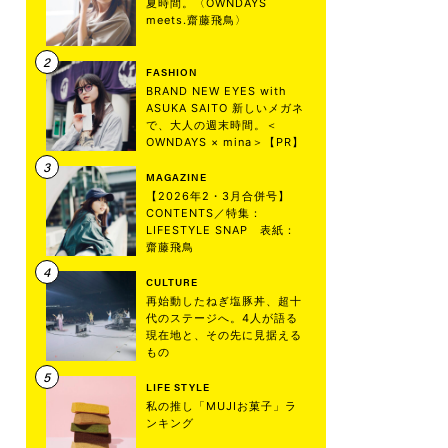
夏時間。〈OWNDAYS
meets.齋藤飛鳥〉
FASHION
BRAND NEW EYES with
ASUKA SAITO 新しいメガネ
で、大人の週末時間。＜
OWNDAYS × mina＞【PR】
MAGAZINE
【2026年2・3月合併号】
CONTENTS／特集：
LIFESTYLE SNAP 表紙：
齋藤飛鳥
CULTURE
再始動したねぎ塩豚丼、超十
代のステージへ。4人が語る
現在地と、その先に見据える
もの
LIFE STYLE
私の推し「MUJIお菓子」ラ
ンキング