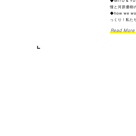
◆MITO & 
憧と河原優樹の
◆how we
っくり！私た
Read More