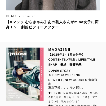
BEAUTY
2025.12.01
【Aマッソ むらきゃみ】あの芸人さんがmina女子に変
身！？ 劇的ビフォーアフター
MAGAZINE
【2025年2・3月合併号】
CONTENTS／特集：LIFESTYLE
SNAP 表紙：齋藤飛鳥
COVER STORY
STORY of WEEKEND
NEW LIFE, NEW GOODIES 齋藤飛
鳥
東京下町、いいモノ探し。
◆THIS IS HOW WE WEEKEND 見られ
る私たちの、見せない一面。「好き」でで
きている、私たちの“いま”
◆MITO & YUKI：Our Newlywed Life