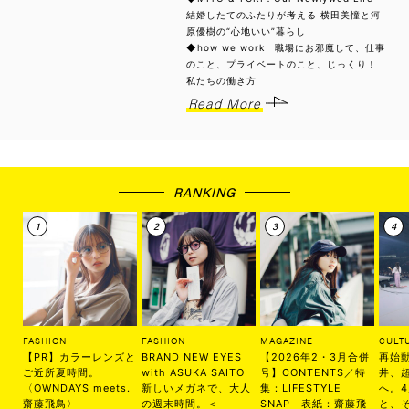
結婚したてのふたりが考える 横田美憧と河
原優樹の“心地いい”暮らし
◆how we work 職場にお邪魔して、仕事
のこと、プライベートのこと、じっくり！
私たちの働き方
Read More
RANKING
FASHION
FASHION
MAGAZINE
CULT
【PR】カラーレンズと
BRAND NEW EYES
【2026年2・3月合併
再始
ご近所夏時間。
with ASUKA SAITO
号】CONTENTS／特
丼、
〈OWNDAYS meets.
新しいメガネで、大人
集：LIFESTYLE
へ。
齋藤飛鳥〉
の週末時間。＜
SNAP 表紙：齋藤飛
と、