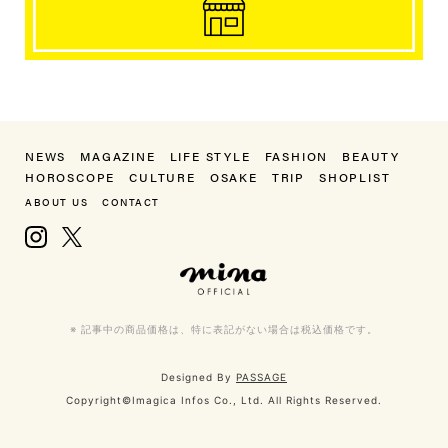
NEWS
MAGAZINE
LIFE STYLE
FASHION
BEAUTY
HOROSCOPE
CULTURE
OSAKE
TRIP
SHOPLIST
ABOUT US
CONTACT
Instagram
X, formerly Twitter
mina（ミーナ）
※ 記事中の商品価格は、特に表記がない場合は税込価格です。
Designed By
PASSAGE
Copyright©Imagica Infos Co., Ltd. All Rights Reserved.