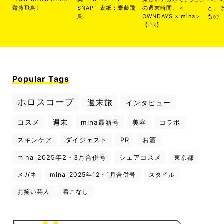
齋藤飛鳥〉
SNAP 表紙：齋藤飛
の週末時間。＜
と、
鳥
OWNDAYS × mina＞
もの
【PR】
Popular Tags
ホロスコープ
週末旅
インタビュー
コスメ
週末
mina最新号
美容
コラボ
スキンケア
ダイジェスト
PR
お酒
mina_2025年2・3月合併号
シェアコスメ
東京都
メガネ
mina_2025年12・1月合併号
スタイル
お笑い芸人
着こなし