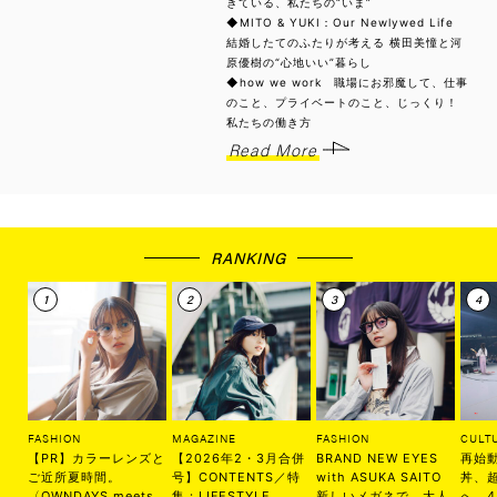
きている、私たちの“いま”
◆MITO & YUKI：Our Newlywed Life
結婚したてのふたりが考える 横田美憧と河
原優樹の“心地いい”暮らし
◆how we work 職場にお邪魔して、仕事
のこと、プライベートのこと、じっくり！
私たちの働き方
Read More
RANKING
FASHION
MAGAZINE
FASHION
CULT
【PR】カラーレンズと
【2026年2・3月合併
BRAND NEW EYES
再始
ご近所夏時間。
号】CONTENTS／特
with ASUKA SAITO
丼、
〈OWNDAYS meets.
集：LIFESTYLE
新しいメガネで、大人
へ。