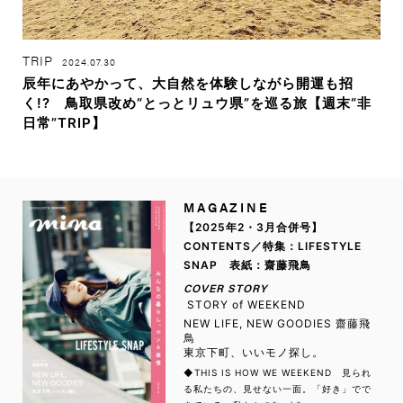
TRIP
2024.07.30
辰年にあやかって、大自然を体験しながら開運も招
く!? 鳥取県改め“とっとリュウ県”を巡る旅【週末“非
日常”TRIP】
MAGAZINE
【2025年2・3月合併号】
CONTENTS／特集：LIFESTYLE
SNAP 表紙：齋藤飛鳥
COVER STORY
STORY of WEEKEND
NEW LIFE, NEW GOODIES 齋藤飛
鳥
東京下町、いいモノ探し。
◆THIS IS HOW WE WEEKEND 見られ
る私たちの、見せない一面。「好き」でで