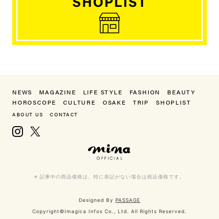
NEWS
MAGAZINE
LIFE STYLE
FASHION
BEAUTY
HOROSCOPE
CULTURE
OSAKE
TRIP
SHOPLIST
ABOUT US
CONTACT
Instagram
X, formerly Twitter
mina（ミーナ）
※ 記事中の商品価格は、特に表記がない場合は税込価格です。
Designed By
PASSAGE
Copyright©Imagica Infos Co., Ltd. All Rights Reserved.