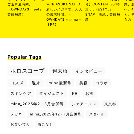
ご近所夏時間。
with ASUKA SAITO
号】CONTENTS／特
丼、
〈OWNDAYS meets.
新しいメガネで、大人
集：LIFESTYLE
へ。
齋藤飛鳥〉
の週末時間。＜
SNAP 表紙：齋藤飛
と、
OWNDAYS × mina＞
鳥
もの
【PR】
Popular Tags
ホロスコープ
週末旅
インタビュー
コスメ
週末
mina最新号
美容
コラボ
スキンケア
ダイジェスト
PR
お酒
mina_2025年2・3月合併号
シェアコスメ
東京都
メガネ
mina_2025年12・1月合併号
スタイル
お笑い芸人
着こなし