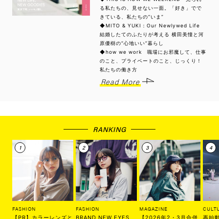
る私たちの、見せない一面。「好き」でで
きている、私たちの“いま”
◆MITO & YUKI：Our Newlywed Life
結婚したてのふたりが考える 横田美憧と河
原優樹の“心地いい”暮らし
◆how we work 職場にお邪魔して、仕事
のこと、プライベートのこと、じっくり！
私たちの働き方
Read More
RANKING
FASHION
FASHION
MAGAZINE
CULT
【PR】カラーレンズと
BRAND NEW EYES
【2026年2・3月合併
再始