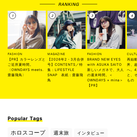
RANKING
FASHION
MAGAZINE
FASHION
CULT
【PR】カラーレンズと
【2026年2・3月合併
BRAND NEW EYES
再始
ご近所夏時間。
号】CONTENTS／特
with ASUKA SAITO
丼、
〈OWNDAYS meets.
集：LIFESTYLE
新しいメガネで、大人
へ。
齋藤飛鳥〉
SNAP 表紙：齋藤飛
の週末時間。＜
と、
鳥
OWNDAYS × mina＞
もの
【PR】
Popular Tags
ホロスコープ
週末旅
インタビュー