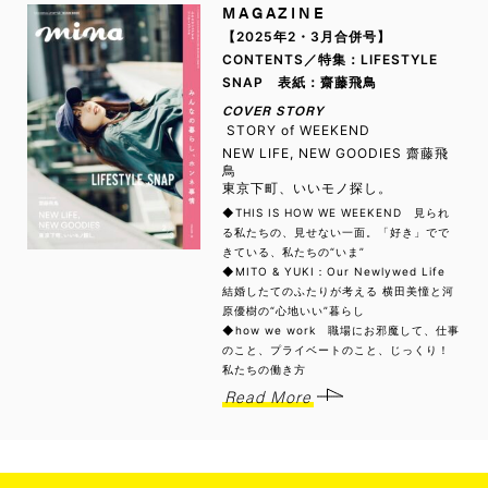
MAGAZINE
【2025年2・3月合併号】
CONTENTS／特集：LIFESTYLE
SNAP 表紙：齋藤飛鳥
COVER STORY
STORY of WEEKEND
NEW LIFE, NEW GOODIES 齋藤飛
鳥
東京下町、いいモノ探し。
◆THIS IS HOW WE WEEKEND 見られ
る私たちの、見せない一面。「好き」でで
きている、私たちの“いま”
◆MITO & YUKI：Our Newlywed Life
結婚したてのふたりが考える 横田美憧と河
原優樹の“心地いい”暮らし
◆how we work 職場にお邪魔して、仕事
のこと、プライベートのこと、じっくり！
私たちの働き方
Read More