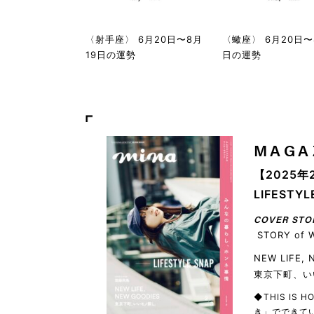
〈射手座〉 6月20日〜8月
〈蠍座〉 6月20日〜
19日の運勢
日の運勢
MAGA
【2025年
LIFEST
COVER STO
STORY of 
NEW LIFE,
東京下町、い
◆THIS IS
き」でできてい