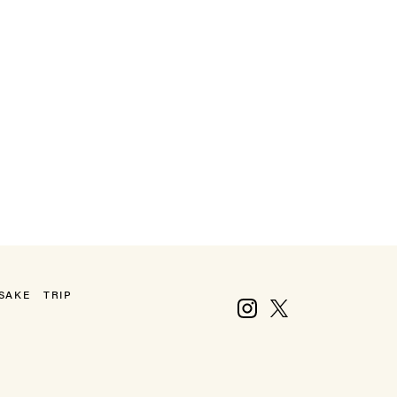
SAKE
TRIP
Instagram
X, formerly Twitter