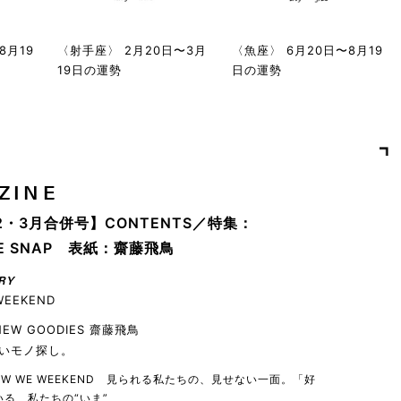
8月19
〈射手座〉 2月20日〜3月
〈魚座〉 6月20日〜8月19
19日の運勢
日の運勢
ZINE
2・3月合併号】CONTENTS／特集：
YLE SNAP 表紙：齋藤飛鳥
RY
WEEKEND
 NEW GOODIES 齋藤飛鳥
いモノ探し。
 HOW WE WEEKEND 見られる私たちの、見せない一面。「好
る、私たちの“いま”