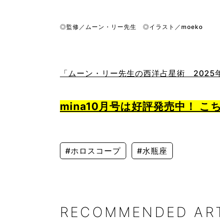
◎監修／ムーン・リー先生 ◎イラスト／moeko
「ムーン・リー先生の西洋占星術 2025年
mina10月号は好評発売中！ 
#ホロスコープ
#水瓶座
RECOMMENDED AR