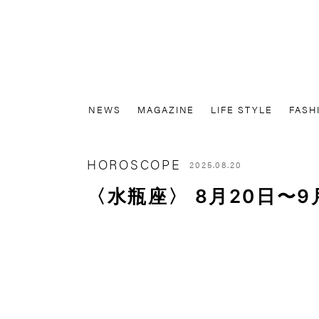
NEWS
MAGAZINE
LIFE STYLE
FASH
HOROSCOPE
2025.08.20
〈水瓶座〉 8月20日〜9