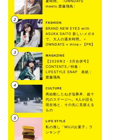
夏時間。〈OWNDAYS
meets.齋藤飛鳥〉
FASHION
BRAND NEW EYES with
ASUKA SAITO 新しいメガネ
で、大人の週末時間。＜
OWNDAYS × mina＞【PR】
MAGAZINE
【2026年2・3月合併号】
CONTENTS／特集：
LIFESTYLE SNAP 表紙：
齋藤飛鳥
CULTURE
再始動したねぎ塩豚丼、超十
代のステージへ。4人が語る
現在地と、その先に見据える
もの
LIFE STYLE
私の推し「MUJIお菓子」ラ
ンキング