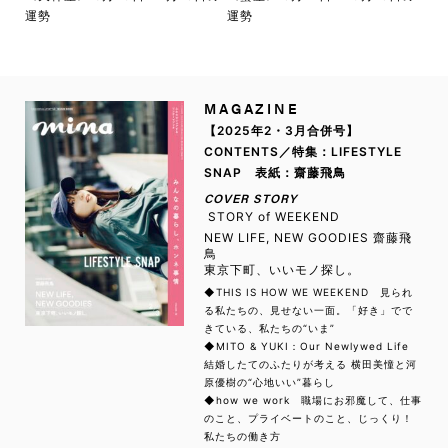
運勢
運勢
MAGAZINE
【2025年2・3月合併号】
CONTENTS／特集：LIFESTYLE
SNAP 表紙：齋藤飛鳥
COVER STORY
STORY of WEEKEND
NEW LIFE, NEW GOODIES 齋藤飛
鳥
東京下町、いいモノ探し。
◆THIS IS HOW WE WEEKEND 見られ
る私たちの、見せない一面。「好き」でで
きている、私たちの“いま”
◆MITO & YUKI：Our Newlywed Life
結婚したてのふたりが考える 横田美憧と河
原優樹の“心地いい”暮らし
◆how we work 職場にお邪魔して、仕事
のこと、プライベートのこと、じっくり！
私たちの働き方