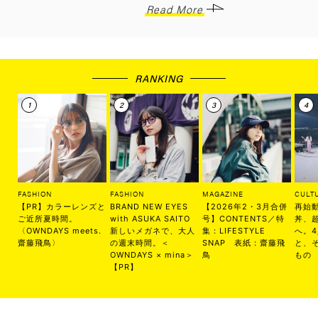
Read More
RANKING
FASHION
FASHION
MAGAZINE
CULT
【PR】カラーレンズと
BRAND NEW EYES
【2026年2・3月合併
再始
ご近所夏時間。
with ASUKA SAITO
号】CONTENTS／特
丼、
〈OWNDAYS meets.
新しいメガネで、大人
集：LIFESTYLE
へ。
齋藤飛鳥〉
の週末時間。＜
SNAP 表紙：齋藤飛
と、
OWNDAYS × mina＞
鳥
もの
【PR】