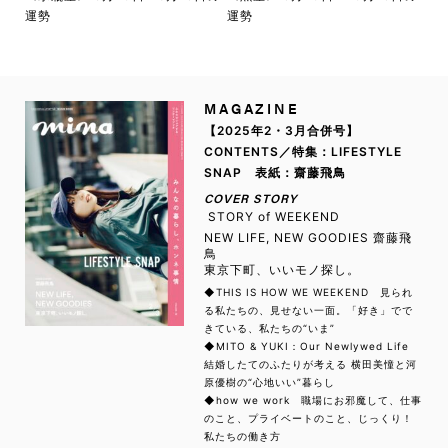
運勢
運勢
MAGAZINE
【2025年2・3月合併号】
CONTENTS／特集：LIFESTYLE
SNAP 表紙：齋藤飛鳥
COVER STORY
STORY of WEEKEND
NEW LIFE, NEW GOODIES 齋藤飛
鳥
東京下町、いいモノ探し。
◆THIS IS HOW WE WEEKEND 見られ
る私たちの、見せない一面。「好き」でで
きている、私たちの“いま”
◆MITO & YUKI：Our Newlywed Life
結婚したてのふたりが考える 横田美憧と河
原優樹の“心地いい”暮らし
◆how we work 職場にお邪魔して、仕事
のこと、プライベートのこと、じっくり！
私たちの働き方