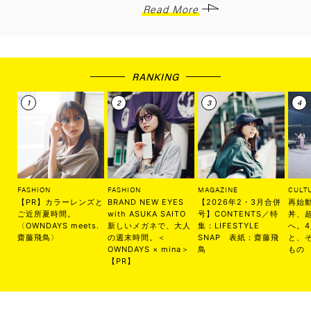
Read More
RANKING
FASHION
FASHION
MAGAZINE
CULT
【PR】カラーレンズと
BRAND NEW EYES
【2026年2・3月合併
再始
ご近所夏時間。
with ASUKA SAITO
号】CONTENTS／特
丼、
〈OWNDAYS meets.
新しいメガネで、大人
集：LIFESTYLE
へ。
齋藤飛鳥〉
の週末時間。＜
SNAP 表紙：齋藤飛
と、
OWNDAYS × mina＞
鳥
もの
【PR】