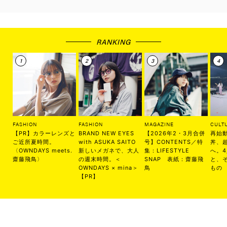
RANKING
FASHION
FASHION
MAGAZINE
CULT
【PR】カラーレンズと
BRAND NEW EYES
【2026年2・3月合併
再始
ご近所夏時間。
with ASUKA SAITO
号】CONTENTS／特
丼、
〈OWNDAYS meets.
新しいメガネで、大人
集：LIFESTYLE
へ。
齋藤飛鳥〉
の週末時間。＜
SNAP 表紙：齋藤飛
と、
OWNDAYS × mina＞
鳥
もの
【PR】