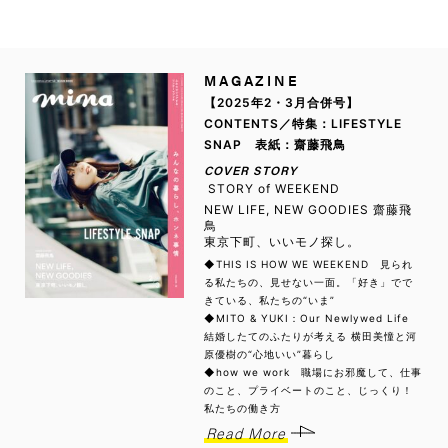
MAGAZINE
【2025年2・3月合併号】
CONTENTS／特集：LIFESTYLE
SNAP 表紙：齋藤飛鳥
COVER STORY
STORY of WEEKEND
NEW LIFE, NEW GOODIES 齋藤飛
鳥
東京下町、いいモノ探し。
◆THIS IS HOW WE WEEKEND 見られ
る私たちの、見せない一面。「好き」でで
きている、私たちの“いま”
◆MITO & YUKI：Our Newlywed Life
結婚したてのふたりが考える 横田美憧と河
原優樹の“心地いい”暮らし
◆how we work 職場にお邪魔して、仕事
のこと、プライベートのこと、じっくり！
私たちの働き方
Read More