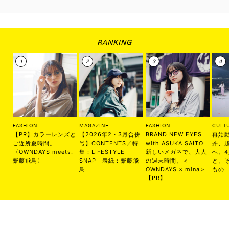
RANKING
FASHION
MAGAZINE
FASHION
CULT
【PR】カラーレンズと
【2026年2・3月合併
BRAND NEW EYES
再始
ご近所夏時間。
号】CONTENTS／特
with ASUKA SAITO
丼、
〈OWNDAYS meets.
集：LIFESTYLE
新しいメガネで、大人
へ。
齋藤飛鳥〉
SNAP 表紙：齋藤飛
の週末時間。＜
と、
鳥
OWNDAYS × mina＞
もの
【PR】