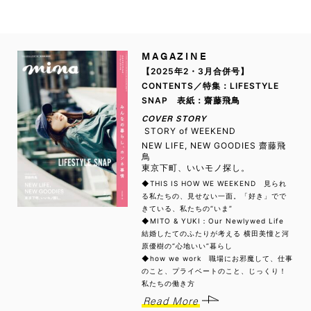
MAGAZINE
【2025年2・3月合併号】
CONTENTS／特集：LIFESTYLE
SNAP 表紙：齋藤飛鳥
COVER STORY
STORY of WEEKEND
NEW LIFE, NEW GOODIES 齋藤飛
鳥
東京下町、いいモノ探し。
◆THIS IS HOW WE WEEKEND 見られ
る私たちの、見せない一面。「好き」でで
きている、私たちの“いま”
◆MITO & YUKI：Our Newlywed Life
結婚したてのふたりが考える 横田美憧と河
原優樹の“心地いい”暮らし
◆how we work 職場にお邪魔して、仕事
のこと、プライベートのこと、じっくり！
私たちの働き方
Read More