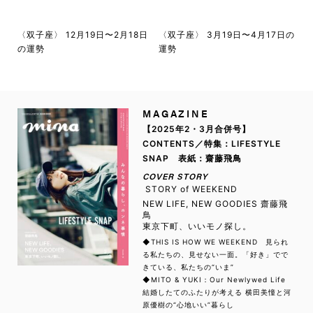
〈双子座〉 12月19日〜2月18日
〈双子座〉 3月19日〜4月17日の
の運勢
運勢
MAGAZINE
【2025年2・3月合併号】
CONTENTS／特集：LIFESTYLE
SNAP 表紙：齋藤飛鳥
COVER STORY
STORY of WEEKEND
NEW LIFE, NEW GOODIES 齋藤飛
鳥
東京下町、いいモノ探し。
◆THIS IS HOW WE WEEKEND 見られ
る私たちの、見せない一面。「好き」でで
きている、私たちの“いま”
◆MITO & YUKI：Our Newlywed Life
結婚したてのふたりが考える 横田美憧と河
原優樹の“心地いい”暮らし