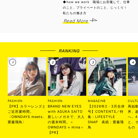
◆how we work 職場にお邪魔して、仕事
のこと、プライベートのこと、じっくり！
私たちの働き方
Read More
RANKING
FASHION
FASHION
MAGAZINE
CULT
【PR】カラーレンズと
BRAND NEW EYES
【2026年2・3月合併
再始
ご近所夏時間。
with ASUKA SAITO
号】CONTENTS／特
丼、
〈OWNDAYS meets.
新しいメガネで、大人
集：LIFESTYLE
へ。
齋藤飛鳥〉
の週末時間。＜
SNAP 表紙：齋藤飛
と、
OWNDAYS × mina＞
鳥
もの
【PR】