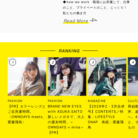
◆how we work 職場にお邪魔して、仕事
のこと、プライベートのこと、じっくり！
私たちの働き方
Read More
RANKING
FASHION
FASHION
MAGAZINE
CULT
【PR】カラーレンズと
BRAND NEW EYES
【2026年2・3月合併
再始
ご近所夏時間。
with ASUKA SAITO
号】CONTENTS／特
丼、
〈OWNDAYS meets.
新しいメガネで、大人
集：LIFESTYLE
へ。
齋藤飛鳥〉
の週末時間。＜
SNAP 表紙：齋藤飛
と、
OWNDAYS × mina＞
鳥
もの
【PR】