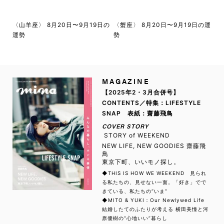
〈山羊座〉 8月20日〜9月19日の
〈蟹座〉 8月20日〜9月19日の運
運勢
勢
MAGAZINE
【2025年2・3月合併号】
CONTENTS／特集：LIFESTYLE
SNAP 表紙：齋藤飛鳥
COVER STORY
STORY of WEEKEND
NEW LIFE, NEW GOODIES 齋藤飛
鳥
東京下町、いいモノ探し。
◆THIS IS HOW WE WEEKEND 見られ
る私たちの、見せない一面。「好き」でで
きている、私たちの“いま”
◆MITO & YUKI：Our Newlywed Life
結婚したてのふたりが考える 横田美憧と河
原優樹の“心地いい”暮らし