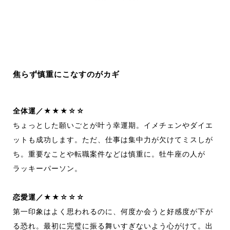
焦らず慎重にこなすのがカギ
全体運／★★★☆☆
ち
ょ
っ
と
した願いごとが叶う幸運期。
イ
メ
チェ
ンやダイエ
ッ
トも
成功
します。
ただ、
仕事は集中力が欠けて
ミ
ス
しが
ち。
重要なこ
とや転職案件などは慎重に。
牡牛座の人が
ラ
ッ
キーパーソン。
恋愛運／★★☆☆☆
第一印象はよ
く思われるのに、
何度か会う
と好感度が下が
る
恐れ。
最初に完璧に振る舞いすぎないよう心がけて。
出