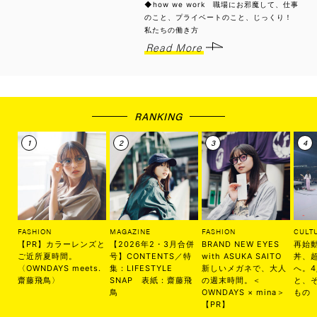
◆how we work 職場にお邪魔して、仕事
のこと、プライベートのこと、じっくり！
私たちの働き方
Read More
RANKING
FASHION
MAGAZINE
FASHION
CULT
【PR】カラーレンズと
【2026年2・3月合併
BRAND NEW EYES
再始
ご近所夏時間。
号】CONTENTS／特
with ASUKA SAITO
丼、
〈OWNDAYS meets.
集：LIFESTYLE
新しいメガネで、大人
へ。
齋藤飛鳥〉
SNAP 表紙：齋藤飛
の週末時間。＜
と、
鳥
OWNDAYS × mina＞
もの
【PR】