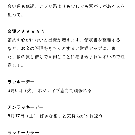
会い
運も低調。
アプリ系より
も少しでも繋がりがある人を
狙って。
金運／★★☆☆☆
節約を心がけないと出費が増えます。
領収書を整理する
な
ど、
お金の管理をきちんとすると財運アップに。
ま
た、
物の
貸し借りで面倒なことに巻き込まれやすいので注
意して。
ラッキーデー
6
月
6
日
（火） ポジティブ志向で頑張れる
アンラッキーデー
6
月
17
日
（土） 好きな相手と気持ちがすれ違う
ラッキーカラー