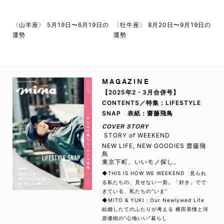
〈山羊座〉 5月19日〜6月19日の
〈牡牛座〉 8月20日〜9月19日の
運勢
運勢
MAGAZINE
【2025年2・3月合併号】
CONTENTS／特集：LIFESTYLE
SNAP 表紙：齋藤飛鳥
COVER STORY
STORY of WEEKEND
NEW LIFE, NEW GOODIES 齋藤飛
鳥
東京下町、いいモノ探し。
◆THIS IS HOW WE WEEKEND 見られ
る私たちの、見せない一面。「好き」でで
きている、私たちの“いま”
◆MITO & YUKI：Our Newlywed Life
結婚したてのふたりが考える 横田美憧と河
原優樹の“心地いい”暮らし