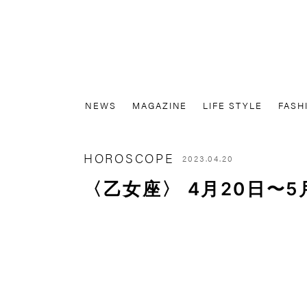
NEWS
MAGAZINE
LIFE STYLE
FASH
HOROSCOPE
2023.04.20
〈乙女座〉 4月20日〜5