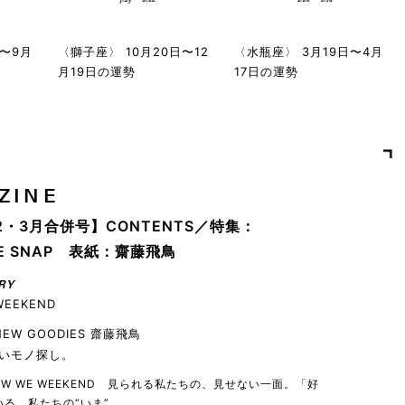
日〜9月
〈獅子座〉 10月20日〜12
〈水瓶座〉 3月19日〜4月
月19日の運勢
17日の運勢
ZINE
2・3月合併号】CONTENTS／特集：
YLE SNAP 表紙：齋藤飛鳥
RY
WEEKEND
 NEW GOODIES 齋藤飛鳥
いモノ探し。
 HOW WE WEEKEND 見られる私たちの、見せない一面。「好
る、私たちの“いま”