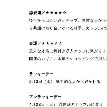
恋愛運／★★★★☆
後半から出会い運がアップ。
素敵な人から
り共通の知り合い
がいる相手。
カップルは
金運／★★★☆☆
意外な才能に気付き収入アップに繋がりそ
開運のカギ
に。
水曜のショッピングで掘り
ラッキーデー
5
月
3
日
（水） 魅力的な人から好かれる
アンラッキーデー
4
月
23
日
（日） 通信系のトラブルに遭う