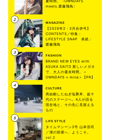
夏時間。〈OWNDAYS
meets.齋藤飛鳥〉
MAGAZINE
【2026年2・3月合併号】
CONTENTS／特集：
LIFESTYLE SNAP 表紙：
齋藤飛鳥
FASHION
BRAND NEW EYES with
ASUKA SAITO 新しいメガネ
で、大人の週末時間。＜
OWNDAYS × mina＞【PR】
CULTURE
再始動したねぎ塩豚丼、超十
代のステージへ。4人が語る
現在地と、その先に見据える
もの
LIFE STYLE
タイムマシーン3号 山本浩司
／僕の部屋へ、ようこそ。
vol.2