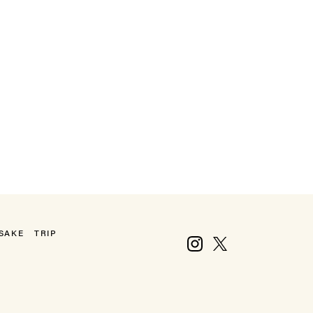
SAKE
TRIP
Instagram
X, formerly Twitter