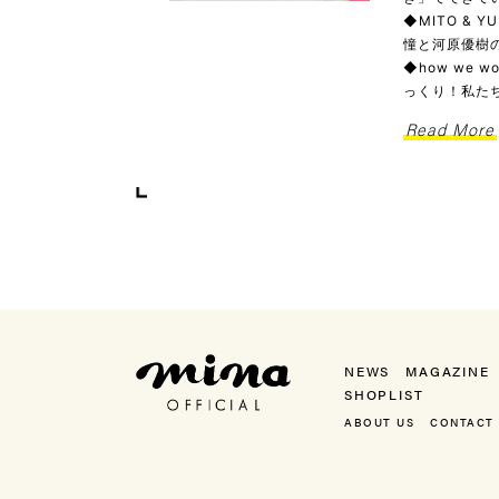
◆MITO & 
憧と河原優樹の
◆how we
っくり！私た
Read More
mina（ミーナ）
NEWS
MAGAZINE
SHOPLIST
ABOUT US
CONTACT