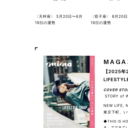
〈天秤座〉 5月20日〜6月
〈双子座〉 8月20
19日の運勢
19日の運勢
MAGA
【2025年
LIFEST
COVER STO
STORY of 
NEW LIFE,
東京下町、い
◆THIS IS
き」でできてい