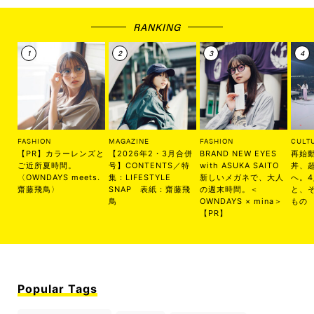
RANKING
FASHION
MAGAZINE
FASHION
CULT
【PR】カラーレンズと
【2026年2・3月合併
BRAND NEW EYES
再始
ご近所夏時間。
号】CONTENTS／特
with ASUKA SAITO
丼、
〈OWNDAYS meets.
集：LIFESTYLE
新しいメガネで、大人
へ。
齋藤飛鳥〉
SNAP 表紙：齋藤飛
の週末時間。＜
と、
鳥
OWNDAYS × mina＞
もの
【PR】
Popular Tags