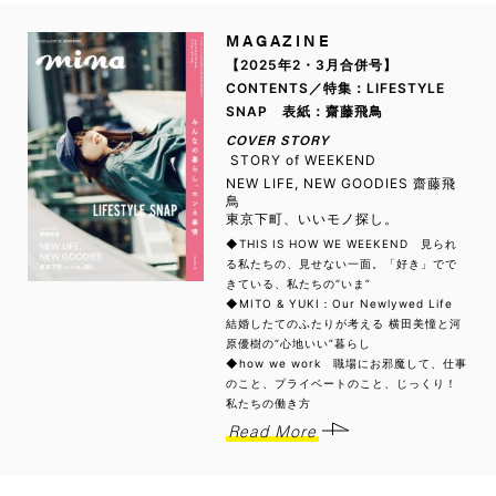
MAGAZINE
【2025年2・3月合併号】
CONTENTS／特集：LIFESTYLE
SNAP 表紙：齋藤飛鳥
COVER STORY
STORY of WEEKEND
NEW LIFE, NEW GOODIES 齋藤飛
鳥
東京下町、いいモノ探し。
◆THIS IS HOW WE WEEKEND 見られ
る私たちの、見せない一面。「好き」でで
きている、私たちの“いま”
◆MITO & YUKI：Our Newlywed Life
結婚したてのふたりが考える 横田美憧と河
原優樹の“心地いい”暮らし
◆how we work 職場にお邪魔して、仕事
のこと、プライベートのこと、じっくり！
私たちの働き方
Read More