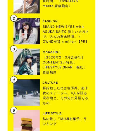
夏時間。〈OWNDAYS
meets.齋藤飛鳥〉
FASHION
BRAND NEW EYES with
ASUKA SAITO 新しいメガネ
で、大人の週末時間。＜
OWNDAYS × mina＞【PR】
MAGAZINE
【2026年2・3月合併号】
CONTENTS／特集：
LIFESTYLE SNAP 表紙：
齋藤飛鳥
CULTURE
再始動したねぎ塩豚丼、超十
代のステージへ。4人が語る
現在地と、その先に見据える
もの
LIFE STYLE
私の推し「MUJIお菓子」ラ
ンキング