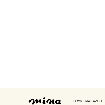
mina（ミーナ）
NEWS
MAGAZINE