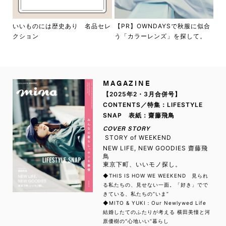
いいものには歴史あり 名品セレ
【PR】OWNDAYSで秋服に似合
クション
う「カラーレンズ」を探して。
MAGAZINE
【2025年2・3月合併号】
CONTENTS／特集：LIFESTYLE
SNAP 表紙：齋藤飛鳥
COVER STORY
STORY of WEEKEND
NEW LIFE, NEW GOODIES 齋藤飛
鳥
東京下町、いいモノ探し。
◆THIS IS HOW WE WEEKEND 見られ
る私たちの、見せない一面。「好き」でで
きている、私たちの“いま”
◆MITO & YUKI：Our Newlywed Life
結婚したてのふたりが考える 横田美憧と河
原優樹の“心地いい”暮らし