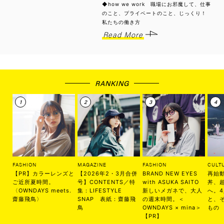
◆how we work 職場にお邪魔して、仕事
のこと、プライベートのこと、じっくり！
私たちの働き方
Read More
RANKING
FASHION
MAGAZINE
FASHION
CULT
【PR】カラーレンズと
【2026年2・3月合併
BRAND NEW EYES
再始
ご近所夏時間。
号】CONTENTS／特
with ASUKA SAITO
丼、
〈OWNDAYS meets.
集：LIFESTYLE
新しいメガネで、大人
へ。
齋藤飛鳥〉
SNAP 表紙：齋藤飛
の週末時間。＜
と、
鳥
OWNDAYS × mina＞
もの
【PR】