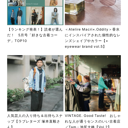
【ランキング発表！】読者が選ん
＜Atelire Macri×.Oddity＞香水
だ！ 5月号「好きな古着コー
にインスパイアされた個性的なレ
デ」TOP10
ンズシェイプやカラー【×
eyewear brand vol.5】
人気芸人の入り待ち＆出待ちスナ
VINTAGE. Good Taste! おしゃ
ップ【ラブレターズ 塚本直毅さ
れな人が通うセンスのいい古着店
ん】
／Tam・池尻大橋【Vol.2】