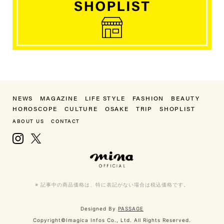
NEWS
MAGAZINE
LIFE STYLE
FASHION
BEAUTY
HOROSCOPE
CULTURE
OSAKE
TRIP
SHOPLIST
ABOUT US
CONTACT
Instagram
X, formerly Twitter
mina（ミーナ）
※ 記事中の商品価格は、特に表記がない場合は税込価格です。
Designed By
PASSAGE
Copyright©Imagica Infos Co., Ltd. All Rights Reserved.