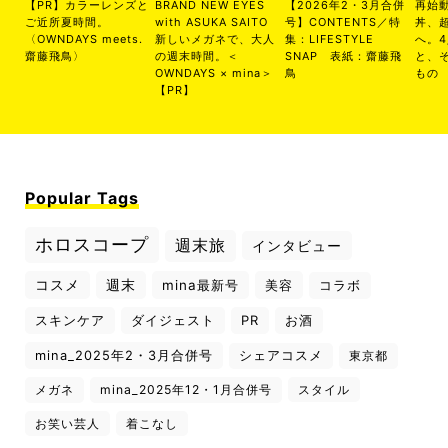
【PR】カラーレンズと
BRAND NEW EYES
【2026年2・3月合併
再始
ご近所夏時間。
with ASUKA SAITO
号】CONTENTS／特
丼、
〈OWNDAYS meets.
新しいメガネで、大人
集：LIFESTYLE
へ。
齋藤飛鳥〉
の週末時間。＜
SNAP 表紙：齋藤飛
と、
OWNDAYS × mina＞
鳥
もの
【PR】
Popular Tags
ホロスコープ
週末旅
インタビュー
コスメ
週末
mina最新号
美容
コラボ
スキンケア
ダイジェスト
PR
お酒
mina_2025年2・3月合併号
シェアコスメ
東京都
メガネ
mina_2025年12・1月合併号
スタイル
お笑い芸人
着こなし