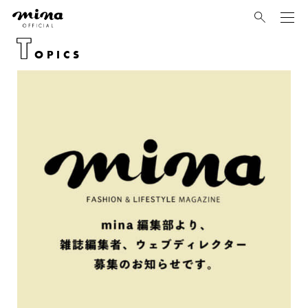
mina
T
OPICS