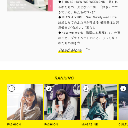
◆THIS IS HOW WE WEEKEND 見られ
る私たちの、見せない一面。「好き」でで
きている、私たちの“いま”
◆MITO & YUKI：Our Newlywed Life
結婚したてのふたりが考える 横田美憧と河
原優樹の“心地いい”暮らし
◆how we work 職場にお邪魔して、仕事
のこと、プライベートのこと、じっくり！
私たちの働き方
Read More
RANKING
FASHION
FASHION
MAGAZINE
CULT