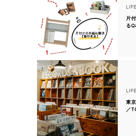
LIF
片
るQ
LIF
東京
／T