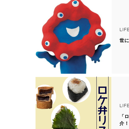
LIF
世
LIF
「ロ
介！