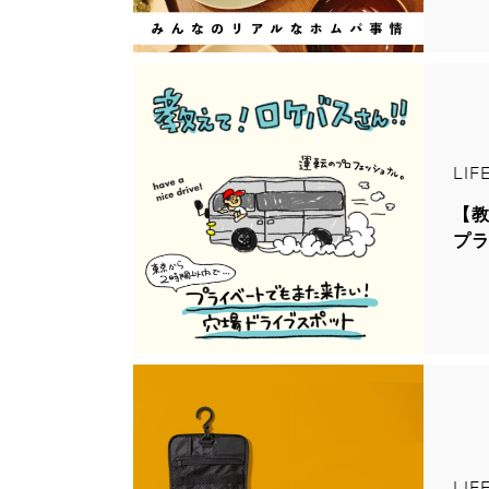
LIF
【教
プ
LIF