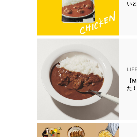
い
LIF
【M
た