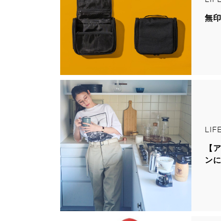
無印
LIF
【ア
ン