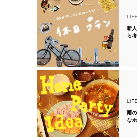
LIF
新
ら
LIF
雨
な