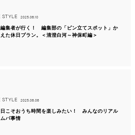
E STYLE
2025.06.10
人編集者が行く！ 編集部の「ピン立てスポット」か
考えた休日プラン。＜清澄白河～神保町編＞
E STYLE
2025.06.06
の日こそおうち時間を楽しみたい！ みんなのリアル
ホムパ事情