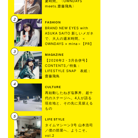
夏時間。〈OWNDAYS
meets.齋藤飛鳥〉
FASHION
BRAND NEW EYES with
ASUKA SAITO 新しいメガネ
で、大人の週末時間。＜
OWNDAYS × mina＞【PR】
MAGAZINE
【2026年2・3月合併号】
CONTENTS／特集：
LIFESTYLE SNAP 表紙：
齋藤飛鳥
CULTURE
再始動したねぎ塩豚丼、超十
代のステージへ。4人が語る
現在地と、その先に見据える
もの
LIFE STYLE
タイムマシーン3号 山本浩司
／僕の部屋へ、ようこそ。
vol.2