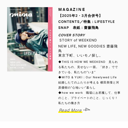
MAGAZINE
【2025年2・3月合併号】
CONTENTS／特集：LIFESTYLE
SNAP 表紙：齋藤飛鳥
COVER STORY
STORY of WEEKEND
NEW LIFE, NEW GOODIES 齋藤飛
鳥
東京下町、いいモノ探し。
◆THIS IS HOW WE WEEKEND 見られ
る私たちの、見せない一面。「好き」でで
きている、私たちの“いま”
◆MITO & YUKI：Our Newlywed Life
結婚したてのふたりが考える 横田美憧と河
原優樹の“心地いい”暮らし
◆how we work 職場にお邪魔して、仕事
のこと、プライベートのこと、じっくり！
私たちの働き方
Read More