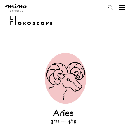
mina
H
OROSCOPE