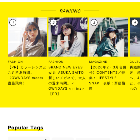
RANKING
FASHION
FASHION
MAGAZINE
CULT
【PR】カラーレンズと
BRAND NEW EYES
【2026年2・3月合併
再始
ご近所夏時間。
with ASUKA SAITO
号】CONTENTS／特
丼、
〈OWNDAYS meets.
新しいメガネで、大人
集：LIFESTYLE
へ。
齋藤飛鳥〉
の週末時間。＜
SNAP 表紙：齋藤飛
と、
OWNDAYS × mina＞
鳥
もの
【PR】
Popular Tags