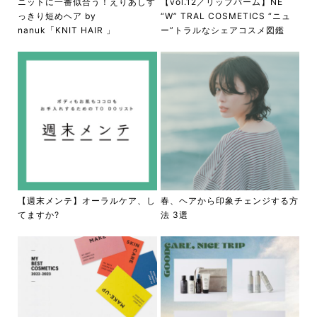
ニットに一番似合う！えりあしす
【vol.12／リップバーム】NE
っきり短めヘア by
“W” TRAL COSMETICS “ニュ
nanuk「KNIT HAIR 」
ー”トラルなシェアコスメ図鑑
【週末メンテ】オーラルケア、し
春、ヘアから印象チェンジする方
てますか?
法 3選