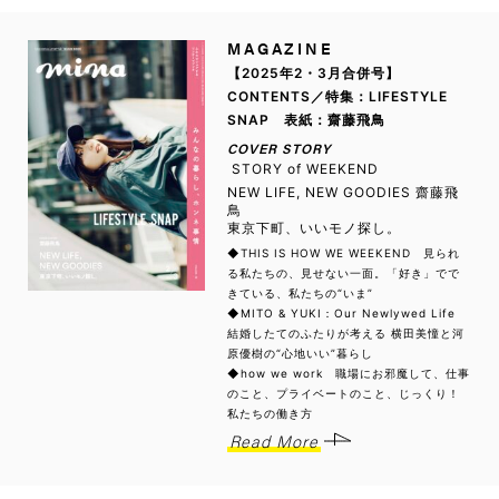
MAGAZINE
【2025年2・3月合併号】
CONTENTS／特集：LIFESTYLE
SNAP 表紙：齋藤飛鳥
COVER STORY
STORY of WEEKEND
NEW LIFE, NEW GOODIES 齋藤飛
鳥
東京下町、いいモノ探し。
◆THIS IS HOW WE WEEKEND 見られ
る私たちの、見せない一面。「好き」でで
きている、私たちの“いま”
◆MITO & YUKI：Our Newlywed Life
結婚したてのふたりが考える 横田美憧と河
原優樹の“心地いい”暮らし
◆how we work 職場にお邪魔して、仕事
のこと、プライベートのこと、じっくり！
私たちの働き方
Read More