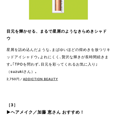
目元を輝かせる、まるで星屑のようなきらめきシャド
ウ
星屑を詰め込んだような､まばゆいほどの煌めきを放つリキ
ッドアイシャドウ｡よれにくく､贅沢な輝きが長時間続きま
す｡｢TPOを問わず､目元を彩ってくれるお気に入り｣
（suzukiさん）｡
2,750円／
ADDICTION BEAUTY
［3］
▶︎
ヘアメイク／加藤 恵さん おすすめ！