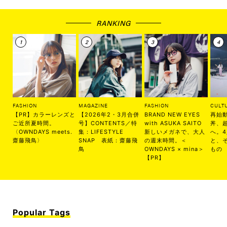
RANKING
FASHION
MAGAZINE
FASHION
CULT
【PR】カラーレンズと
【2026年2・3月合併
BRAND NEW EYES
再始
ご近所夏時間。
号】CONTENTS／特
with ASUKA SAITO
丼、
〈OWNDAYS meets.
集：LIFESTYLE
新しいメガネで、大人
へ。
齋藤飛鳥〉
SNAP 表紙：齋藤飛
の週末時間。＜
と、
鳥
OWNDAYS × mina＞
もの
【PR】
Popular Tags