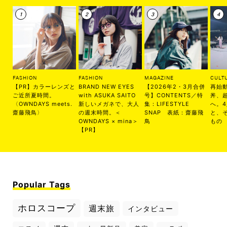
FASHION
FASHION
MAGAZINE
CULT
【PR】カラーレンズと
BRAND NEW EYES
【2026年2・3月合併
再始
ご近所夏時間。
with ASUKA SAITO
号】CONTENTS／特
丼、
〈OWNDAYS meets.
新しいメガネで、大人
集：LIFESTYLE
へ。
齋藤飛鳥〉
の週末時間。＜
SNAP 表紙：齋藤飛
と、
OWNDAYS × mina＞
鳥
もの
【PR】
Popular Tags
ホロスコープ
週末旅
インタビュー