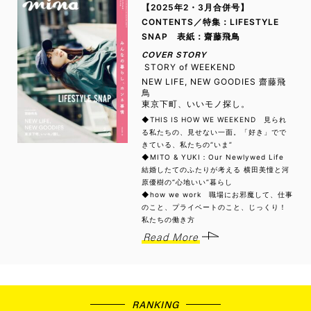
【2025年2・3月合併号】
CONTENTS／特集：LIFESTYLE
SNAP 表紙：齋藤飛鳥
COVER STORY
STORY of WEEKEND
NEW LIFE, NEW GOODIES 齋藤飛
鳥
東京下町、いいモノ探し。
◆THIS IS HOW WE WEEKEND 見られ
る私たちの、見せない一面。「好き」でで
きている、私たちの“いま”
◆MITO & YUKI：Our Newlywed Life
結婚したてのふたりが考える 横田美憧と河
原優樹の“心地いい”暮らし
◆how we work 職場にお邪魔して、仕事
のこと、プライベートのこと、じっくり！
私たちの働き方
Read More
RANKING